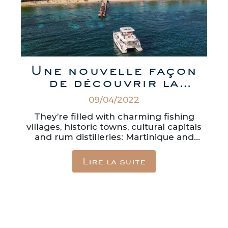
Une nouvelle façon
de découvrir la
Martinique et la
09/04/2022
Guadeloupe (Article
en anglais)
They’re filled with charming fishing
villages, historic towns, cultural capitals
and rum distilleries: Martinique and
Guadeloupe, that fascinating pair of…
Lire la suite