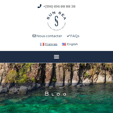
+(596) 696 88 88 38
Nous contacter
FAQs
Français
English
Blog